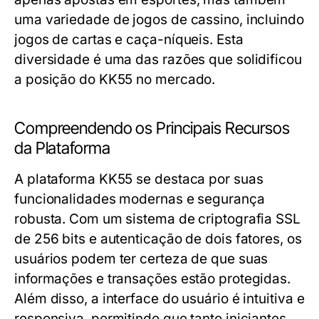
uma variedade de jogos de cassino, incluindo
jogos de cartas e caça-níqueis. Esta
diversidade é uma das razões que solidificou
a posição do KK55 no mercado.
Compreendendo os Principais Recursos
da Plataforma
A plataforma KK55 se destaca por suas
funcionalidades modernas e segurança
robusta. Com um sistema de criptografia SSL
de 256 bits e autenticação de dois fatores, os
usuários podem ter certeza de que suas
informações e transações estão protegidas.
Além disso, a interface do usuário é intuitiva e
responsiva, permitindo que tanto iniciantes