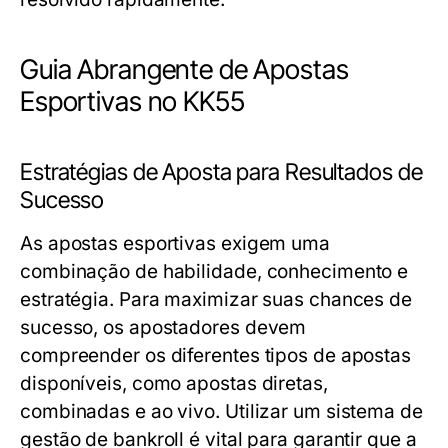
Guia Abrangente de Apostas
Esportivas no KK55
Estratégias de Aposta para Resultados de
Sucesso
As apostas esportivas exigem uma
combinação de habilidade, conhecimento e
estratégia. Para maximizar suas chances de
sucesso, os apostadores devem
compreender os diferentes tipos de apostas
disponíveis, como apostas diretas,
combinadas e ao vivo. Utilizar um sistema de
gestão de bankroll é vital para garantir que a