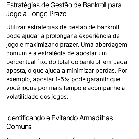
Estratégias de Gestão de Bankroll para
Jogo a Longo Prazo
Utilizar estratégias de gestão de bankroll
pode ajudar a prolongar a experiência de
jogo e maximizar o prazer. Uma abordagem
comum é a estratégia de apostar um
percentual fixo do total do bankroll em cada
aposta, o que ajuda a minimizar perdas. Por
exemplo, apostar 1-5% pode garantir que
você jogue por mais tempo e acompanhe a
volatilidade dos jogos.
Identificando e Evitando Armadilhas
Comuns