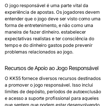
O jogo responsável é uma parte vital da
experiência de apostas. Os jogadores devem
entender que o jogo deve ser visto como uma
forma de entretenimento, e não como uma
maneira de fazer dinheiro. estabelecer
expectativas realistas e ter consciência do
tempo e do dinheiro gastos pode prevenir
problemas relacionados ao jogo.
Recursos de Apoio ao Jogo Responsável
O KK55 fornece diversos recursos destinados
a promover o jogo responsável. Isso inclui
limites de depósito, períodos de autoexclusão
e acesso a suporte profissional para aqueles
que sentem que podem estar desenvolvendo