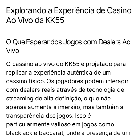
Explorando a Experiência de Casino
Ao Vivo da KK55
O Que Esperar dos Jogos com Dealers Ao
Vivo
O cassino ao vivo do KK55 é projetado para
replicar a experiência autêntica de um
cassino físico. Os jogadores podem interagir
com dealers reais através de tecnologia de
streaming de alta definição, o que não
apenas aumenta a imersão, mas também a
transparência dos jogos. Isso é
particularmente valioso em jogos como
blackjack e baccarat, onde a presença de um